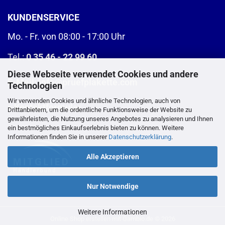
KUNDENSERVICE
Mo. - Fr. von 08:00 - 17:00 Uhr
Tel.:
0 35 46 - 22 99 60
Diese Webseite verwendet Cookies und andere
E-Mail:
info@pruefplakette.com
Technologien
Wir verwenden Cookies und ähnliche Technologien, auch von
>
Kontaktformular
Drittanbietern, um die ordentliche Funktionsweise der Website zu
gewährleisten, die Nutzung unseres Angebotes zu analysieren und Ihnen
ein bestmögliches Einkaufserlebnis bieten zu können. Weitere
Informationen finden Sie in unserer
Datenschutzerklärung
.
Alle Akzeptieren
Nur Notwendige
Weitere Informationen
Online Shop erstellen
mit Gambio.de © 2026