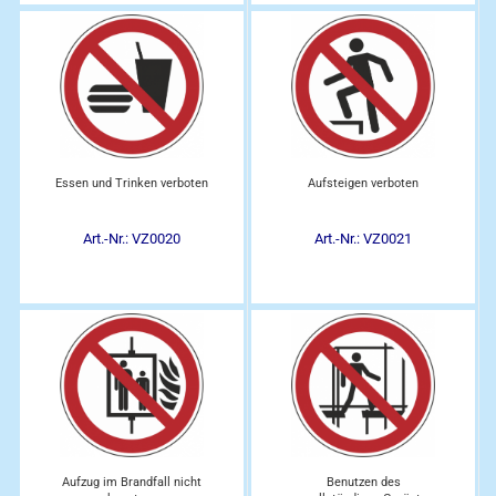
Essen und Trinken verboten
Aufsteigen verboten
Art.-Nr.: VZ0020
Art.-Nr.: VZ0021
Aufzug im Brandfall nicht
Benutzen des