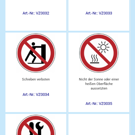
Art.-Nr.: VZ0032
Art.-Nr.: VZ0033
Schieben verboten
Nicht der Sonne oder einer
heißen Oberfläche
aussetzten
Art.-Nr.: VZ0034
Art.-Nr.: VZ0035