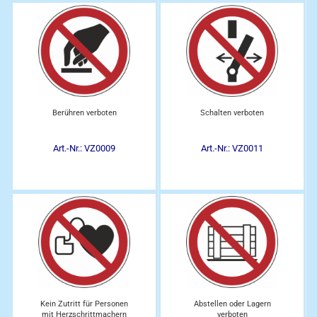
Berühren verboten
Schalten verboten
Art.-Nr.: VZ0009
Art.-Nr.: VZ0011
Kein Zutritt für Personen
Abstellen oder Lagern
mit Herzschrittmachern
verboten