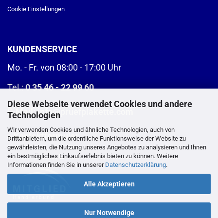
Cookie Einstellungen
KUNDENSERVICE
Mo. - Fr. von 08:00 - 17:00 Uhr
Tel.:
0 35 46 - 22 99 60
Diese Webseite verwendet Cookies und andere
E-Mail:
info@pruefplakette.com
Technologien
Wir verwenden Cookies und ähnliche Technologien, auch von
>
Kontaktformular
Drittanbietern, um die ordentliche Funktionsweise der Website zu
gewährleisten, die Nutzung unseres Angebotes zu analysieren und Ihnen
ein bestmögliches Einkaufserlebnis bieten zu können. Weitere
Informationen finden Sie in unserer
Datenschutzerklärung
.
Alle Akzeptieren
Nur Notwendige