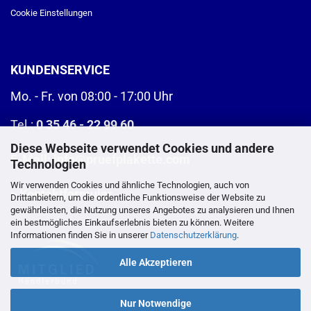
Cookie Einstellungen
KUNDENSERVICE
Mo. - Fr. von 08:00 - 17:00 Uhr
Tel.:
0 35 46 - 22 99 60
Diese Webseite verwendet Cookies und andere
E-Mail:
info@pruefplakette.com
Technologien
Wir verwenden Cookies und ähnliche Technologien, auch von
>
Kontaktformular
Drittanbietern, um die ordentliche Funktionsweise der Website zu
gewährleisten, die Nutzung unseres Angebotes zu analysieren und Ihnen
ein bestmögliches Einkaufserlebnis bieten zu können. Weitere
Informationen finden Sie in unserer
Datenschutzerklärung
.
Alle Akzeptieren
Nur Notwendige