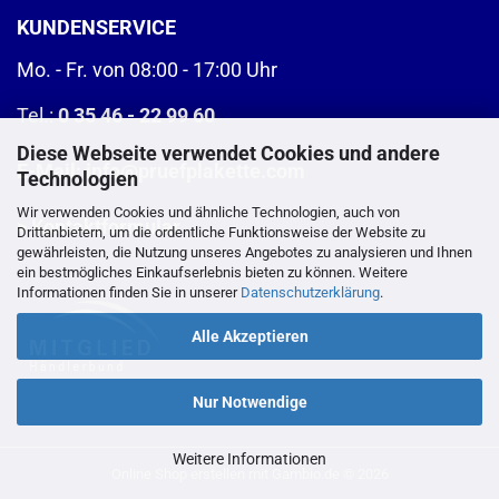
KUNDENSERVICE
Mo. - Fr. von 08:00 - 17:00 Uhr
Tel.:
0 35 46 - 22 99 60
Diese Webseite verwendet Cookies und andere
E-Mail:
info@pruefplakette.com
Technologien
Wir verwenden Cookies und ähnliche Technologien, auch von
>
Kontaktformular
Drittanbietern, um die ordentliche Funktionsweise der Website zu
gewährleisten, die Nutzung unseres Angebotes zu analysieren und Ihnen
ein bestmögliches Einkaufserlebnis bieten zu können. Weitere
Informationen finden Sie in unserer
Datenschutzerklärung
.
Alle Akzeptieren
Nur Notwendige
Weitere Informationen
Online Shop erstellen
mit Gambio.de © 2026