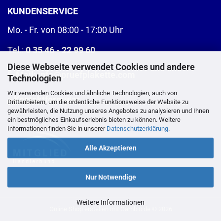
KUNDENSERVICE
Mo. - Fr. von 08:00 - 17:00 Uhr
Tel.:
0 35 46 - 22 99 60
Diese Webseite verwendet Cookies und andere
E-Mail:
info@pruefplakette.com
Technologien
Wir verwenden Cookies und ähnliche Technologien, auch von
>
Kontaktformular
Drittanbietern, um die ordentliche Funktionsweise der Website zu
gewährleisten, die Nutzung unseres Angebotes zu analysieren und Ihnen
ein bestmögliches Einkaufserlebnis bieten zu können. Weitere
Informationen finden Sie in unserer
Datenschutzerklärung
.
Alle Akzeptieren
Nur Notwendige
Weitere Informationen
Online Shop erstellen
mit Gambio.de © 2026