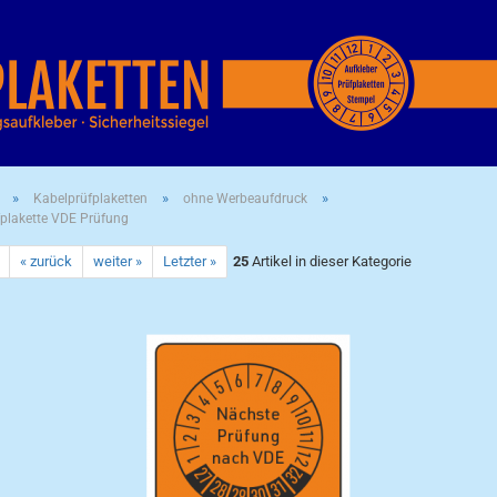
»
»
»
Kabelprüfplaketten
ohne Werbeaufdruck
plakette VDE Prüfung
« zurück
weiter »
Letzter »
25
Artikel in dieser Kategorie