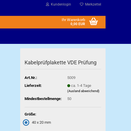
Kundenlogin
Merkzettel
Ihr Warenkorb
0,00 EUR
Kabelprüfplakette VDE Prüfung
Art.Nr.:
5009
Lieferzeit:
ca. 1-4 Tage
(Ausland abweichend)
Mindestbestellmenge:
50
Größe:
40 x 20 mm