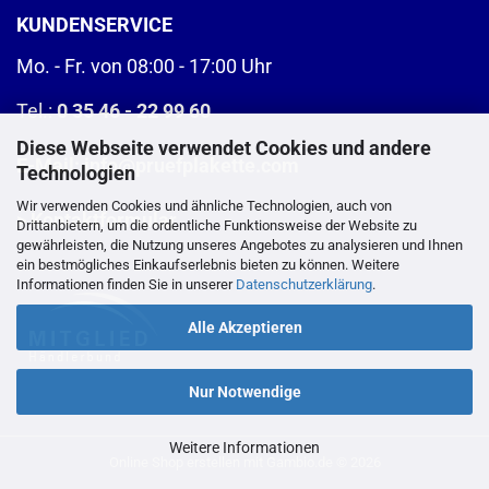
KUNDENSERVICE
Mo. - Fr. von 08:00 - 17:00 Uhr
Tel.:
0 35 46 - 22 99 60
Diese Webseite verwendet Cookies und andere
E-Mail:
info@pruefplakette.com
Technologien
Wir verwenden Cookies und ähnliche Technologien, auch von
>
Kontaktformular
Drittanbietern, um die ordentliche Funktionsweise der Website zu
gewährleisten, die Nutzung unseres Angebotes zu analysieren und Ihnen
ein bestmögliches Einkaufserlebnis bieten zu können. Weitere
Informationen finden Sie in unserer
Datenschutzerklärung
.
Alle Akzeptieren
Nur Notwendige
Weitere Informationen
Online Shop erstellen
mit Gambio.de © 2026