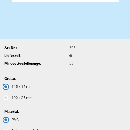
Art.Nr.:
505
Lieferzeit:
Mindestbestellmenge:
25
Größe:
115 x 15 mm
190 x 25 mm
Material:
PVC