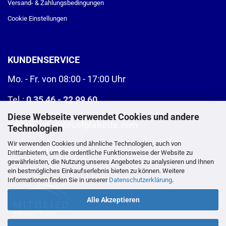
Versand- & Zahlungsbedingungen
Cookie Einstellungen
KUNDENSERVICE
Mo. - Fr. von 08:00 - 17:00 Uhr
Tel.:
0 35 46 - 22 99 60
Diese Webseite verwendet Cookies und andere
E-Mail:
info@pruefplakette.com
Technologien
Wir verwenden Cookies und ähnliche Technologien, auch von
>
Kontaktformular
Drittanbietern, um die ordentliche Funktionsweise der Website zu
gewährleisten, die Nutzung unseres Angebotes zu analysieren und Ihnen
ein bestmögliches Einkaufserlebnis bieten zu können. Weitere
Informationen finden Sie in unserer
Datenschutzerklärung
.
Alle Akzeptieren