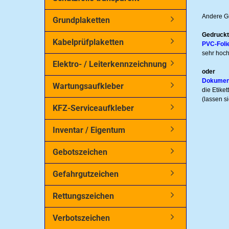
Andere Gr
Grundplaketten
Gedruckt
Kabelprüfplaketten
PVC-Foli
sehr hoch
Elektro- / Leiterkennzeichnung
oder
Dokumentf
Wartungsaufkleber
die Etike
(lassen s
KFZ-Serviceaufkleber
Inventar / Eigentum
Gebotszeichen
Gefahrgutzeichen
Rettungszeichen
Verbotszeichen