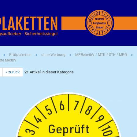
»
»
»
»
Prüfplaketten
ohne Werbung
MPBetreibV / MTK / STK / MPG
tte MedBV
« zurück
21
Artikel in dieser Kategorie