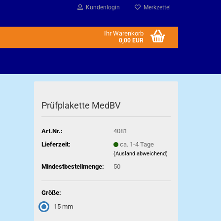
Kundenlogin
Merkzettel
Ihr Warenkorb
0,00 EUR
Prüfplakette MedBV
Art.Nr.:
4081
Lieferzeit:
ca. 1-4 Tage
(Ausland abweichend)
Mindestbestellmenge:
50
Größe:
15 mm