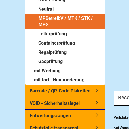
Neutral
MPBetreibV / MTK / STK /
MPG
Leiterprüfung
Containerprüfung
Regalprüfung
Gasprüfung
mit Werbung
mit fortl. Nummerierung
Barcode / QR-Code Plaketten
Besc
VOID - Sicherheitssiegel
Entwertungszangen
Prüfplake
Schutzfolie transparent
Auf Wunsc