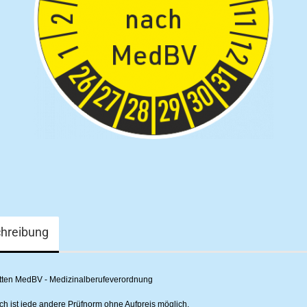
hreibung
tten MedBV - Medizinalberufeverordnung
h ist jede andere Prüfnorm ohne Aufpreis möglich.