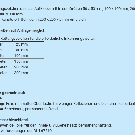
ngszeichen sind als Aufkleber mit in den Größen 50 x 50 mm, 100 x 100 mm, 20
300 x 300 mm
 Kunststoff-Schilder in 200 x 200 x 2 mm erhältlich.
rößen auf Anfrage möglich.
Rettungszeichen für die erforderliche Erkennungsweite:
er
25 mm
er
50 mm
ter
100 mm
eter
150 mm
Meter
200 mm
eter
300 mm
r gedruckt auf:
e
ge Folie mit matter Oberfläche für weniger Reflexionen und besserer Lesbarkeit
 Außeneinsatz, permanent haftend.
e nachleuchtend
wertige Folie, für den Innen- u. Außeneinsatz, permanent haftend.
ie Anforderungen der DIN 67510.