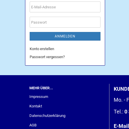
E-
Mail-
Adresse
Passwort
ANMELDEN
Konto erstellen
Passwort vergessen?
MEHR ÜBER...
KUND
Impressum
Mo. - F
Kontakt
Tel.:
0 
Datenschutzerklärung
AGB
E-Mail