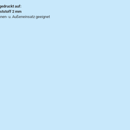
gedruckt auf:
tstoff 2 mm
nnen- u. Außeneinsatz geeignet