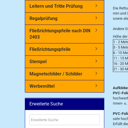
Leitern und Tritte Prüfung
Die Rettu
mm und 
Regalprüfung
sowie als
Andere G
Fließrichtungspfeile nach DIN
2403
Höhe der 
1 - 2 Met
3 - 5 Met
Fließrichtungspfeile
6 - 10 Me
11 - 15 M
Stempel
16 - 20 
21 - 30 M
Magnetschilder / Schilder
Werbemittel
Aufklebe
PVC-Foli
hochwerti
Erweiterte Suche
Innen- u.
PVC-Foli
Erweiterte
sehr hoch
Suche
Erfüllt d