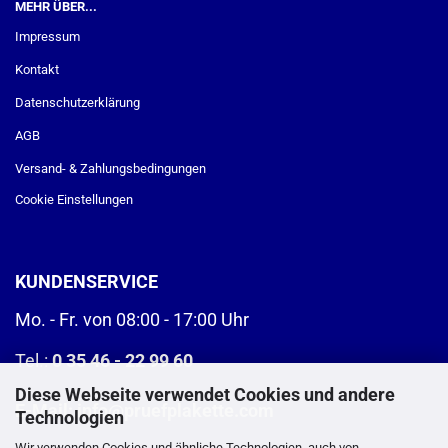
MEHR ÜBER...
Impressum
Kontakt
Datenschutzerklärung
AGB
Versand- & Zahlungsbedingungen
Cookie Einstellungen
KUNDENSERVICE
Mo. - Fr. von 08:00 - 17:00 Uhr
Tel.:
0 35 46 - 22 99 60
Diese Webseite verwendet Cookies und andere
E-Mail:
info@pruefplakette.com
Technologien
Wir verwenden Cookies und ähnliche Technologien, auch von