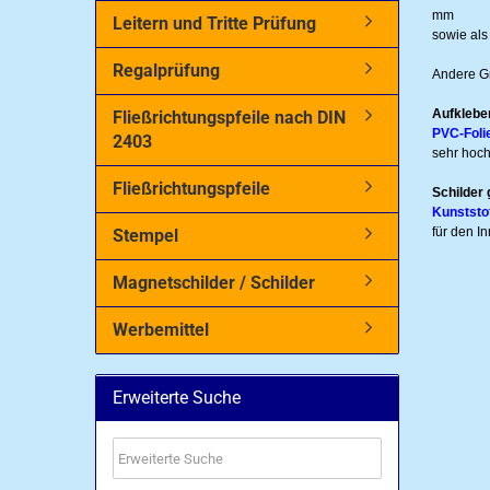
mm
Leitern und Tritte Prüfung
sowie als
Regalprüfung
Andere G
Aufkleber
Fließrichtungspfeile nach DIN
PVC-Foli
2403
sehr hoch
Fließrichtungspfeile
Schilder 
Kunststo
für den I
Stempel
Magnetschilder / Schilder
Werbemittel
Erweiterte Suche
Erweiterte
Suche