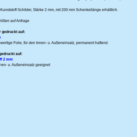
 Kunststoff-Schilder, Stärke 2 mm, mit 200 mm Schenkellänge erhältlich.
rößen auf Anfrage
 gedruckt auf:
e
wertige Folie, für den Innen- u. Außeneinsatz, permanent haftend.
gedruckt auf:
ff 2 mm
nnen- u. Außeneinsatz geeignet