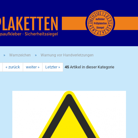
»
»
Warnzeichen
Warnung vor Handverletzungen
« zurück
weiter »
Letzter »
45
Artikel in dieser Kategorie