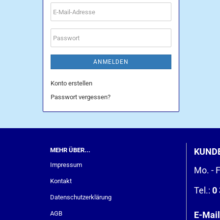
E-
Mail-
Adresse
Passwort
ANMELDEN
Konto erstellen
Passwort vergessen?
MEHR ÜBER...
KUND
Impressum
Mo. - F
Kontakt
Tel.:
0 
Datenschutzerklärung
AGB
E-Mail