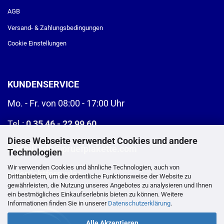
AGB
Versand- & Zahlungsbedingungen
Cookie Einstellungen
KUNDENSERVICE
Mo. - Fr. von 08:00 - 17:00 Uhr
Tel.:
0 35 46 - 22 99 60
Diese Webseite verwendet Cookies und andere
E-Mail:
info@pruefplakette.com
Technologien
Wir verwenden Cookies und ähnliche Technologien, auch von
>
Kontaktformular
Drittanbietern, um die ordentliche Funktionsweise der Website zu
gewährleisten, die Nutzung unseres Angebotes zu analysieren und Ihnen
ein bestmögliches Einkaufserlebnis bieten zu können. Weitere
Informationen finden Sie in unserer
Datenschutzerklärung
.
Alle Akzeptieren