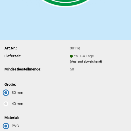
Art.Nr.:
3011g
Lieferzeit:
ca. 1-4 Tage
(Ausland abweichend)
Mindestbestellmenge:
50
Größe:
30 mm
40 mm
Material:
PVC