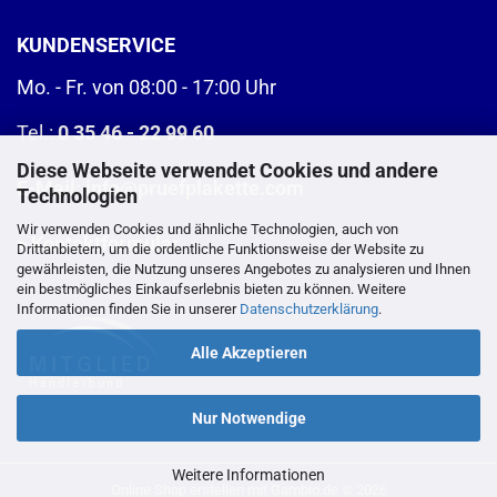
KUNDENSERVICE
Mo. - Fr. von 08:00 - 17:00 Uhr
Tel.:
0 35 46 - 22 99 60
Diese Webseite verwendet Cookies und andere
E-Mail:
info@pruefplakette.com
Technologien
Wir verwenden Cookies und ähnliche Technologien, auch von
>
Kontaktformular
Drittanbietern, um die ordentliche Funktionsweise der Website zu
gewährleisten, die Nutzung unseres Angebotes zu analysieren und Ihnen
ein bestmögliches Einkaufserlebnis bieten zu können. Weitere
Informationen finden Sie in unserer
Datenschutzerklärung
.
Alle Akzeptieren
Nur Notwendige
Weitere Informationen
Online Shop erstellen
mit Gambio.de © 2026