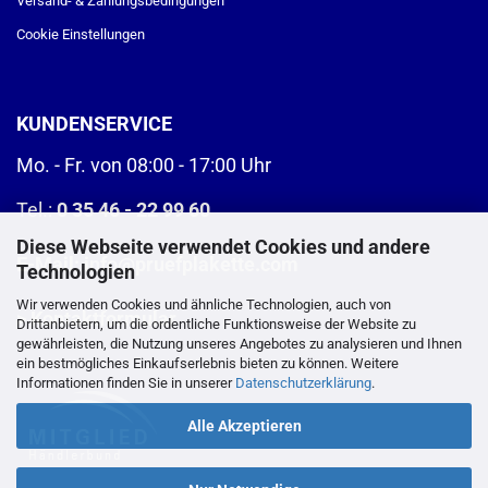
Versand- & Zahlungsbedingungen
Cookie Einstellungen
KUNDENSERVICE
Mo. - Fr. von 08:00 - 17:00 Uhr
Tel.:
0 35 46 - 22 99 60
Diese Webseite verwendet Cookies und andere
E-Mail:
info@pruefplakette.com
Technologien
Wir verwenden Cookies und ähnliche Technologien, auch von
>
Kontaktformular
Drittanbietern, um die ordentliche Funktionsweise der Website zu
gewährleisten, die Nutzung unseres Angebotes zu analysieren und Ihnen
ein bestmögliches Einkaufserlebnis bieten zu können. Weitere
Informationen finden Sie in unserer
Datenschutzerklärung
.
Alle Akzeptieren