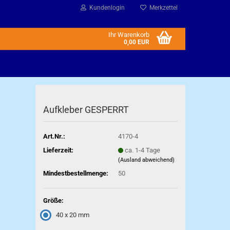
Kundenlogin
Merkzettel
Ihr Warenkorb
0,00 EUR
Aufkleber GESPERRT
Art.Nr.:
4170-4
Lieferzeit:
ca. 1-4 Tage
(Ausland abweichend)
Mindestbestellmenge:
50
Größe:
40 x 20 mm