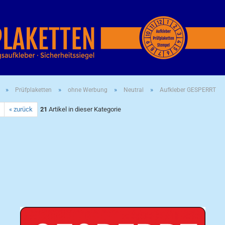
»
»
»
»
Prüfplaketten
ohne Werbung
Neutral
Aufkleber GESPERRT
« zurück
21
Artikel in dieser Kategorie