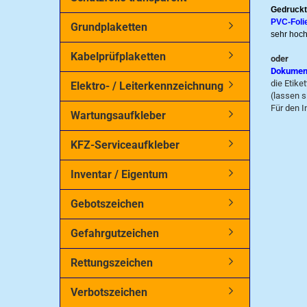
Gedruckt
PVC-Foli
Grundplaketten
sehr hoch
Kabelprüfplaketten
oder
Dokumentf
die Etike
Elektro- / Leiterkennzeichnung
(lassen s
Für den I
Wartungsaufkleber
KFZ-Serviceaufkleber
Inventar / Eigentum
Gebotszeichen
Gefahrgutzeichen
Rettungszeichen
Verbotszeichen