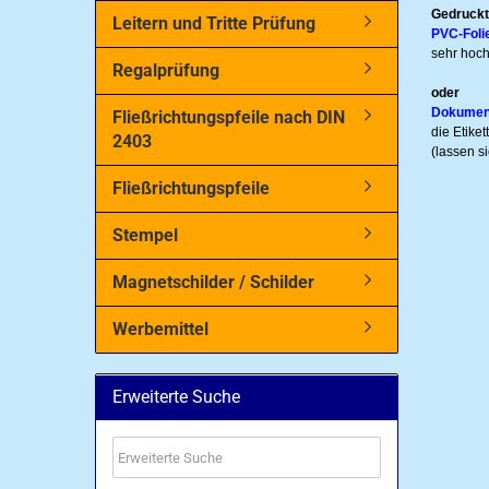
Gedruckt
Leitern und Tritte Prüfung
PVC-Foli
sehr hoch
Regalprüfung
oder
Dokumentf
Fließrichtungspfeile nach DIN
die Etike
2403
(lassen s
Fließrichtungspfeile
Stempel
Magnetschilder / Schilder
Werbemittel
Erweiterte Suche
Erweiterte
Suche