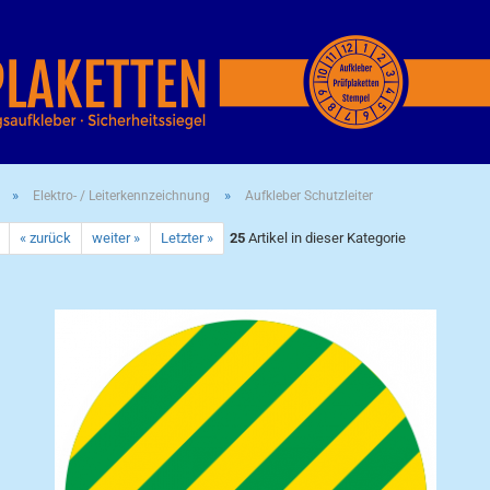
»
»
Elektro- / Leiterkennzeichnung
Aufkleber Schutzleiter
« zurück
weiter »
Letzter »
25
Artikel in dieser Kategorie