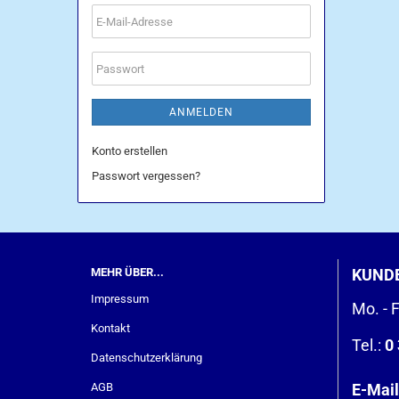
E-
Mail-
Adresse
Passwort
ANMELDEN
Konto erstellen
Passwort vergessen?
MEHR ÜBER...
KUND
Impressum
Mo. - F
Kontakt
Tel.:
0 
Datenschutzerklärung
AGB
E-Mail