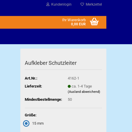
Kundenlogin
Merkzettel
Ihr Warenkorb
0,00 EUR
Aufkleber Schutzleiter
Art.Nr.:
4162-1
Lieferzeit:
ca. 1-4 Tage
(Ausland abweichend)
Mindestbestellmenge:
50
Größe:
15 mm