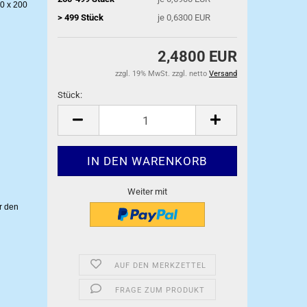
0 x 200
> 499 Stück
je 0,6300 EUR
2,4800 EUR
zzgl. 19% MwSt. zzgl. netto
Versand
Stück:
Stück
Weiter mit
r den
AUF DEN MERKZETTEL
FRAGE ZUM PRODUKT