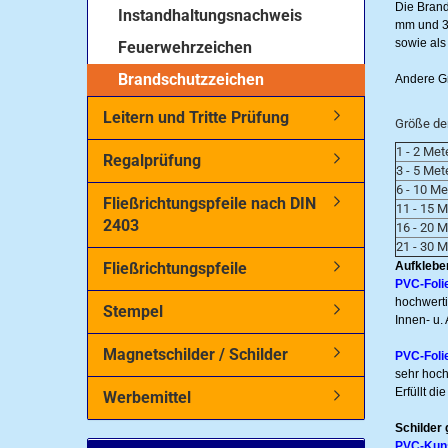
Die Brand
Instandhaltungsnachweis
mm und 3
sowie als 
Feuerwehrzeichen
Brandschutzzeichen
Andere Gr
Leitern und Tritte Prüfung
Größe der
1 - 2 Met
Regalprüfung
3 - 5 Met
6 - 10 Me
Fließrichtungspfeile nach DIN
11 - 15 M
2403
16 - 20 
21 - 30 M
Fließrichtungspfeile
Aufkleber
PVC-Foli
hochwerti
Stempel
Innen- u.
Magnetschilder / Schilder
PVC-Foli
sehr hoch
Erfüllt d
Werbemittel
Schilder 
PVC-Kuns