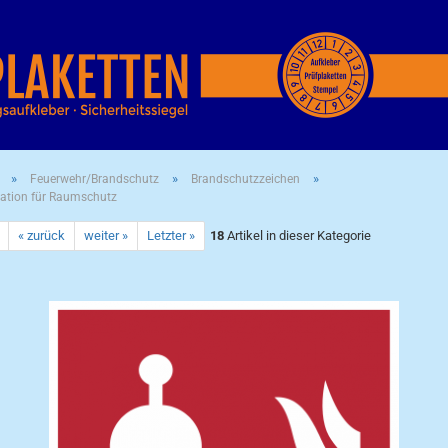
»
»
»
Feuerwehr/Brandschutz
Brandschutzzeichen
ation für Raumschutz
« zurück
weiter »
Letzter »
18
Artikel in dieser Kategorie