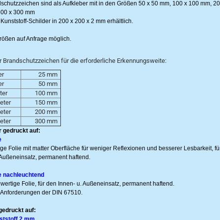
schutzzeichen sind als Aufkleber mit in den Größen 50 x 50 mm, 100 x 100 mm, 20
00 x 300 mm
Kunststoff-Schilder in 200 x 200 x 2 mm erhältlich.
ößen auf Anfrage möglich.
 Brandschutzzeichen für die erforderliche Erkennungsweite:
er
25 mm
er
50 mm
ter
100 mm
eter
150 mm
Meter
200 mm
eter
300 mm
 gedruckt auf:
e
ge Folie mit matter Oberfläche für weniger Reflexionen und besserer Lesbarkeit, fü
 Außeneinsatz, permanent haftend.
e nachleuchtend
wertige Folie, für den Innen- u. Außeneinsatz, permanent haftend.
ie Anforderungen der DIN 67510.
gedruckt auf:
tstoff 2 mm