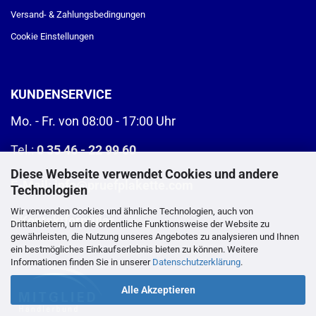
Versand- & Zahlungsbedingungen
Cookie Einstellungen
KUNDENSERVICE
Mo. - Fr. von 08:00 - 17:00 Uhr
Tel.:
0 35 46 - 22 99 60
Diese Webseite verwendet Cookies und andere
E-Mail:
info@pruefplakette.com
Technologien
Wir verwenden Cookies und ähnliche Technologien, auch von
>
Kontaktformular
Drittanbietern, um die ordentliche Funktionsweise der Website zu
gewährleisten, die Nutzung unseres Angebotes zu analysieren und Ihnen
ein bestmögliches Einkaufserlebnis bieten zu können. Weitere
Informationen finden Sie in unserer
Datenschutzerklärung
.
Alle Akzeptieren