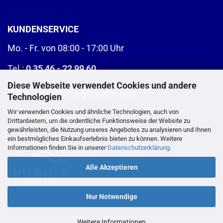
KUNDENSERVICE
Mo. - Fr. von 08:00 - 17:00 Uhr
Tel.:
0 35 46 - 22 99 60
Diese Webseite verwendet Cookies und andere
E-Mail:
info@pruefplakette.com
Technologien
Wir verwenden Cookies und ähnliche Technologien, auch von
>
Kontaktformular
Drittanbietern, um die ordentliche Funktionsweise der Website zu
gewährleisten, die Nutzung unseres Angebotes zu analysieren und Ihnen
ein bestmögliches Einkaufserlebnis bieten zu können. Weitere
Informationen finden Sie in unserer
Datenschutzerklärung
.
Alle Akzeptieren
Nur Notwendige
Weitere Informationen