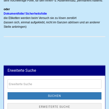
sehr hochwertige Folie, für den Innen- u. Außeneinsatz, permanent haftend.
oder
Dokumentfolie/ Sicherheitsfolie
die Etiketten werden beim Versuch sie zu lösen zerstört
(lassen sich, einmal aufgeklebt, nicht im Ganzen ablösen und an anderer
Stelle anbringen)
Erweiterte Suche
Erweiterte
Suche
SUCHEN
ERWEITERTE SUCHE