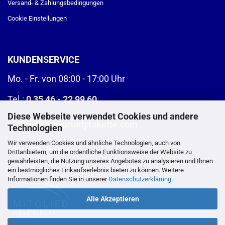
Versand- & Zahlungsbedingungen
Cookie Einstellungen
KUNDENSERVICE
Mo. - Fr. von 08:00 - 17:00 Uhr
Tel.:
0 35 46 - 22 99 60
Diese Webseite verwendet Cookies und andere
E-Mail:
info@pruefplakette.com
Technologien
Wir verwenden Cookies und ähnliche Technologien, auch von
>
Kontaktformular
Drittanbietern, um die ordentliche Funktionsweise der Website zu
gewährleisten, die Nutzung unseres Angebotes zu analysieren und Ihnen
ein bestmögliches Einkaufserlebnis bieten zu können. Weitere
Informationen finden Sie in unserer
Datenschutzerklärung
.
Alle Akzeptieren