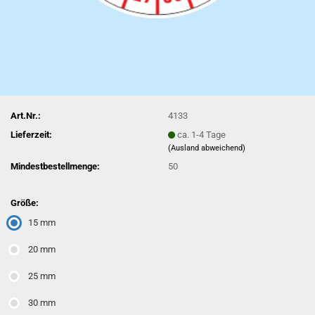
Art.Nr.:
4133
Lieferzeit:
ca. 1-4 Tage
(Ausland abweichend)
Mindestbestellmenge:
50
Größe:
15 mm
20 mm
25 mm
30 mm