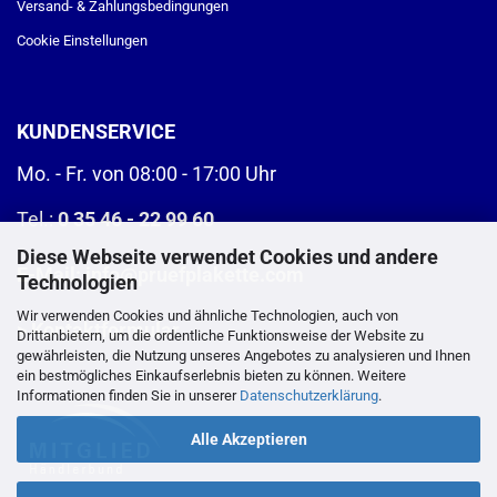
Versand- & Zahlungsbedingungen
Cookie Einstellungen
KUNDENSERVICE
Mo. - Fr. von 08:00 - 17:00 Uhr
Tel.:
0 35 46 - 22 99 60
Diese Webseite verwendet Cookies und andere
E-Mail:
info@pruefplakette.com
Technologien
Wir verwenden Cookies und ähnliche Technologien, auch von
>
Kontaktformular
Drittanbietern, um die ordentliche Funktionsweise der Website zu
gewährleisten, die Nutzung unseres Angebotes zu analysieren und Ihnen
ein bestmögliches Einkaufserlebnis bieten zu können. Weitere
Informationen finden Sie in unserer
Datenschutzerklärung
.
Alle Akzeptieren