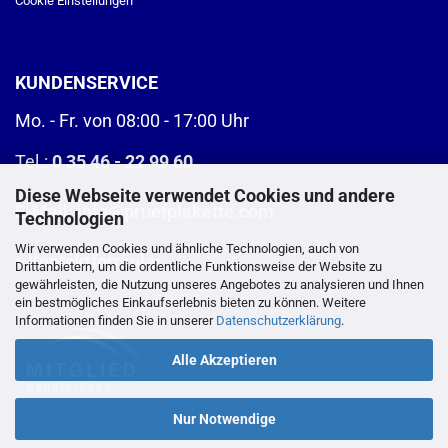
Cookie Einstellungen
KUNDENSERVICE
Mo. - Fr. von 08:00 - 17:00 Uhr
Tel.:
0 35 46 - 22 99 60
Diese Webseite verwendet Cookies und andere
E-Mail:
info@pruefplakette.com
Technologien
Wir verwenden Cookies und ähnliche Technologien, auch von
>
Kontaktformular
Drittanbietern, um die ordentliche Funktionsweise der Website zu
gewährleisten, die Nutzung unseres Angebotes zu analysieren und Ihnen
ein bestmögliches Einkaufserlebnis bieten zu können. Weitere
Informationen finden Sie in unserer
Datenschutzerklärung
.
Alle Akzeptieren
Nur Notwendige