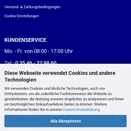
Versand- & Zahlungsbedingungen
Cookie Einstellungen
KUNDENSERVICE
Mo. - Fr. von 08:00 - 17:00 Uhr
Tel.:
0 35 46 - 22 99 60
Diese Webseite verwendet Cookies und andere
E-Mail:
info@pruefplakette.com
Technologien
Wir verwenden Cookies und ähnliche Technologien, auch von
>
Kontaktformular
Drittanbietern, um die ordentliche Funktionsweise der Website zu
gewährleisten, die Nutzung unseres Angebotes zu analysieren und Ihnen
ein bestmögliches Einkaufserlebnis bieten zu können. Weitere
Informationen finden Sie in unserer
Datenschutzerklärung
.
Alle Akzeptieren