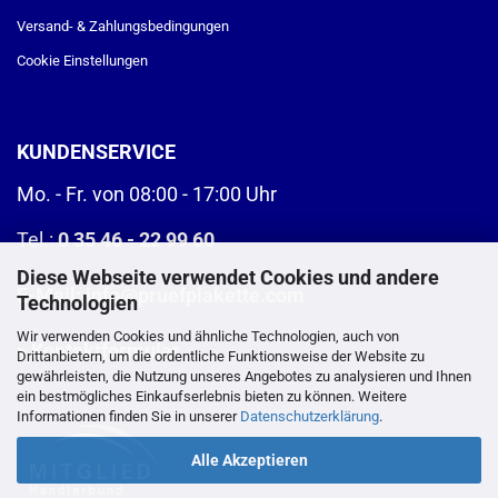
Versand- & Zahlungsbedingungen
Cookie Einstellungen
KUNDENSERVICE
Mo. - Fr. von 08:00 - 17:00 Uhr
Tel.:
0 35 46 - 22 99 60
Diese Webseite verwendet Cookies und andere
E-Mail:
info@pruefplakette.com
Technologien
Wir verwenden Cookies und ähnliche Technologien, auch von
>
Kontaktformular
Drittanbietern, um die ordentliche Funktionsweise der Website zu
gewährleisten, die Nutzung unseres Angebotes zu analysieren und Ihnen
ein bestmögliches Einkaufserlebnis bieten zu können. Weitere
Informationen finden Sie in unserer
Datenschutzerklärung
.
Alle Akzeptieren