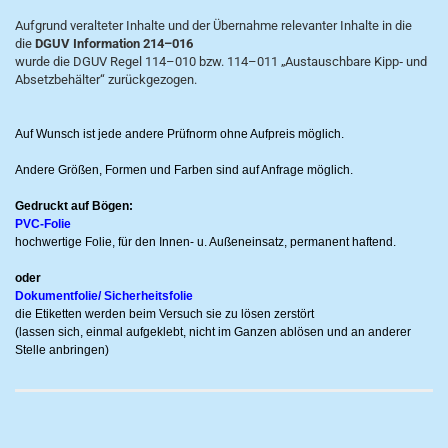
Aufgrund veralteter Inhalte und der Übernahme relevanter Inhalte in die
die
DGUV Information 214–016
wurde die DGUV Regel 114–010 bzw. 114–011 „Austauschbare Kipp‐ und
Absetzbehälter“ zurückgezogen.
Auf Wunsch ist jede andere Prüfnorm ohne Aufpreis möglich.
Andere Größen, Formen und Farben sind auf Anfrage möglich.
Gedruckt auf Bögen:
PVC-Folie
hochwertige Folie, für den Innen- u. Außeneinsatz, permanent haftend.
oder
Dokumentfolie/ Sicherheitsfolie
die Etiketten werden beim Versuch sie zu lösen zerstört
(lassen sich, einmal aufgeklebt, nicht im Ganzen ablösen und an anderer
Stelle anbringen)