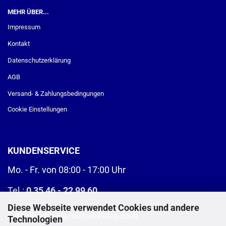
MEHR ÜBER...
Impressum
Kontakt
Datenschutzerklärung
AGB
Versand- & Zahlungsbedingungen
Cookie Einstellungen
KUNDENSERVICE
Mo. - Fr. von 08:00 - 17:00 Uhr
Tel.:
0 35 46 - 22 99 60
Diese Webseite verwendet Cookies und andere
E-Mail:
info@pruefplakette.com
Technologien