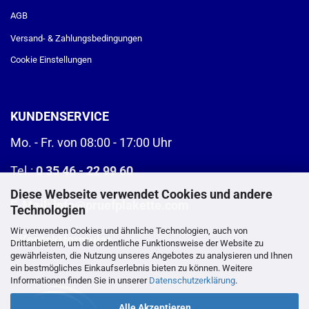
AGB
Versand- & Zahlungsbedingungen
Cookie Einstellungen
KUNDENSERVICE
Mo. - Fr. von 08:00 - 17:00 Uhr
Tel.:
0 35 46 - 22 99 60
Diese Webseite verwendet Cookies und andere
E-Mail:
info@pruefplakette.com
Technologien
Wir verwenden Cookies und ähnliche Technologien, auch von
>
Kontaktformular
Drittanbietern, um die ordentliche Funktionsweise der Website zu
gewährleisten, die Nutzung unseres Angebotes zu analysieren und Ihnen
ein bestmögliches Einkaufserlebnis bieten zu können. Weitere
Informationen finden Sie in unserer
Datenschutzerklärung
.
Alle Akzeptieren