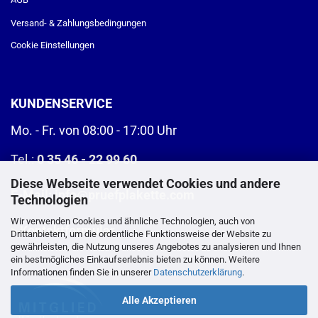
Versand- & Zahlungsbedingungen
Cookie Einstellungen
KUNDENSERVICE
Mo. - Fr. von 08:00 - 17:00 Uhr
Tel.:
0 35 46 - 22 99 60
Diese Webseite verwendet Cookies und andere
E-Mail:
info@pruefplakette.com
Technologien
Wir verwenden Cookies und ähnliche Technologien, auch von
>
Kontaktformular
Drittanbietern, um die ordentliche Funktionsweise der Website zu
gewährleisten, die Nutzung unseres Angebotes zu analysieren und Ihnen
ein bestmögliches Einkaufserlebnis bieten zu können. Weitere
Informationen finden Sie in unserer
Datenschutzerklärung
.
Alle Akzeptieren