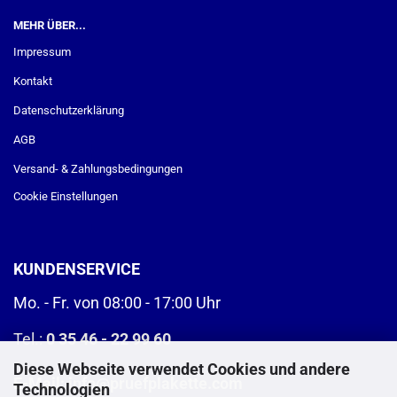
MEHR ÜBER...
Impressum
Kontakt
Datenschutzerklärung
AGB
Versand- & Zahlungsbedingungen
Cookie Einstellungen
KUNDENSERVICE
Mo. - Fr. von 08:00 - 17:00 Uhr
Tel.:
0 35 46 - 22 99 60
Diese Webseite verwendet Cookies und andere
E-Mail:
info@pruefplakette.com
Technologien