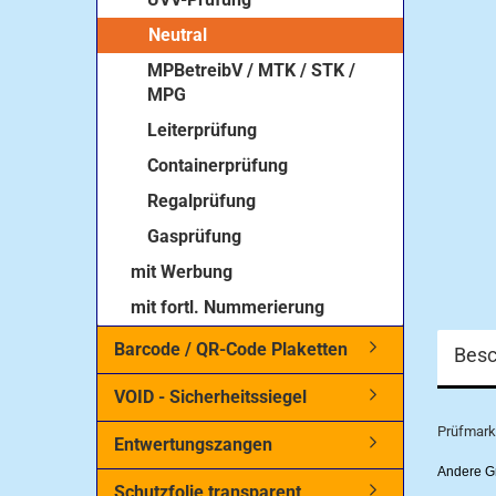
Neutral
MPBetreibV / MTK / STK /
MPG
Leiterprüfung
Containerprüfung
Regalprüfung
Gasprüfung
mit Werbung
mit fortl. Nummerierung
Barcode / QR-Code Plaketten
Besc
VOID - Sicherheitssiegel
Prüfmarke
Entwertungszangen
Andere Gr
Schutzfolie transparent