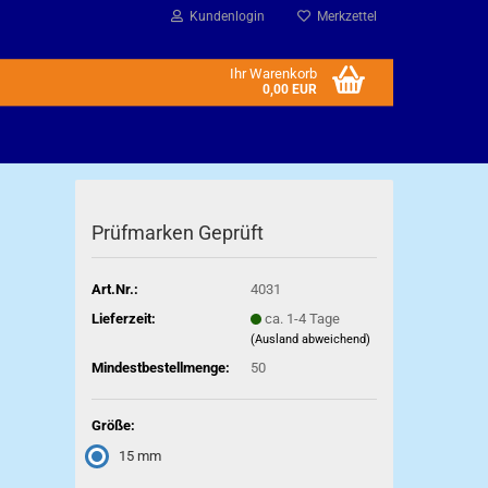
Kundenlogin
Merkzettel
Ihr Warenkorb
0,00 EUR
Prüfmarken Geprüft
Art.Nr.:
4031
Lieferzeit:
ca. 1-4 Tage
(Ausland abweichend)
Mindestbestellmenge:
50
Größe:
15 mm