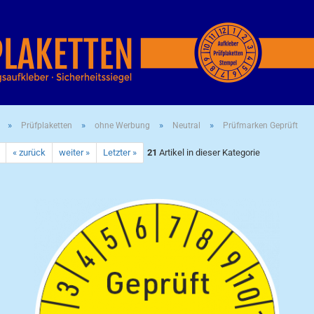
»
»
»
»
Prüfplaketten
ohne Werbung
Neutral
Prüfmarken Geprüft
« zurück
weiter »
Letzter »
21
Artikel in dieser Kategorie