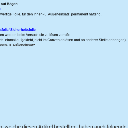
 auf Bögen:
e
wertige Folie, für den Innen- u. Außeneinsatz, permanent haftend.
olie/ Sicherheitsfolie
tten werden beim Versuch sie zu lösen zerstört
ich, einmal aufgeklebt, nicht im Ganzen ablösen und an anderer Stelle anbringen)
nnen- u. Außeneinsatz.
, welche diesen Artikel bestellten, haben auch folgende A