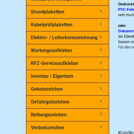
Gedruckt
PVC-Foli
Grundplaketten
sehr hoch
Kabelprüfplaketten
oder
Dokumentf
die Etike
Elektro- / Leiterkennzeichnung
(lassen s
Für den I
Wartungsaufkleber
KFZ-Serviceaufkleber
Inventar / Eigentum
Gebotszeichen
Gefahrgutzeichen
Rettungszeichen
Verbotszeichen
Kunden