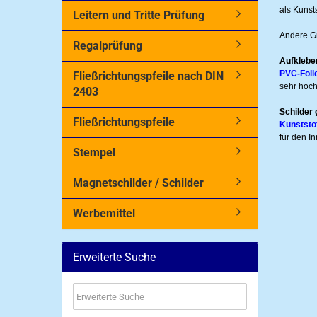
als Kunst
Leitern und Tritte Prüfung
Andere Gr
Regalprüfung
Aufkleber
PVC-Foli
Fließrichtungspfeile nach DIN
sehr hoch
2403
Schilder 
Fließrichtungspfeile
Kunststo
für den I
Stempel
Magnetschilder / Schilder
Werbemittel
Erweiterte Suche
Erweiterte
Suche