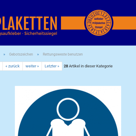
»
»
Gebotszeichen
Rettungsweste benutzen
« zurück
weiter »
Letzter »
28
Artikel in dieser Kategorie