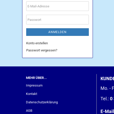
E-
Mail-
Adresse
Passwort
ANMELDEN
Konto erstellen
Passwort vergessen?
MEHR ÜBER...
KUND
Impressum
Mo. - F
Kontakt
Tel.:
0 
Datenschutzerklärung
AGB
E-Mail