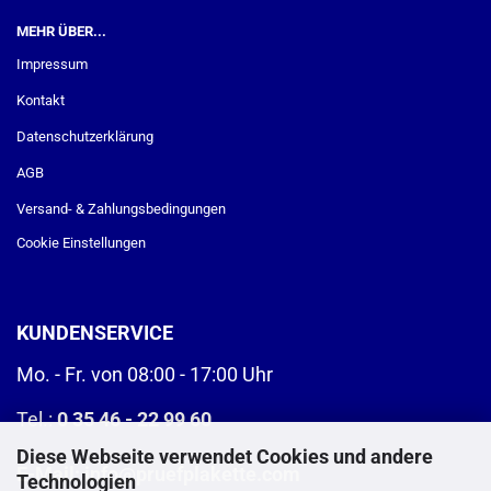
MEHR ÜBER...
Impressum
Kontakt
Datenschutzerklärung
AGB
Versand- & Zahlungsbedingungen
Cookie Einstellungen
KUNDENSERVICE
Mo. - Fr. von 08:00 - 17:00 Uhr
Tel.:
0 35 46 - 22 99 60
Diese Webseite verwendet Cookies und andere
E-Mail:
info@pruefplakette.com
Technologien