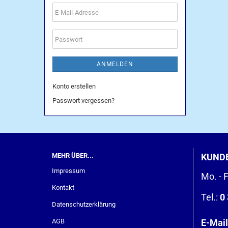
E-
Mail-
Adresse
Passwort
ANMELDEN
Konto erstellen
Passwort vergessen?
MEHR ÜBER...
KUND
Impressum
Mo. - F
Kontakt
Tel.:
0 
Datenschutzerklärung
AGB
E-Mail