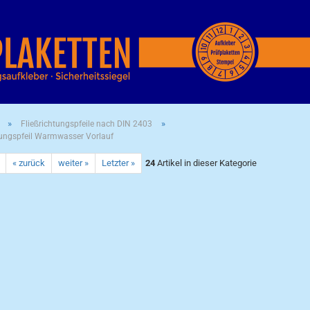
»
»
Fließrichtungspfeile nach DIN 2403
tungspfeil Warmwasser Vorlauf
« zurück
weiter »
Letzter »
24
Artikel in dieser Kategorie