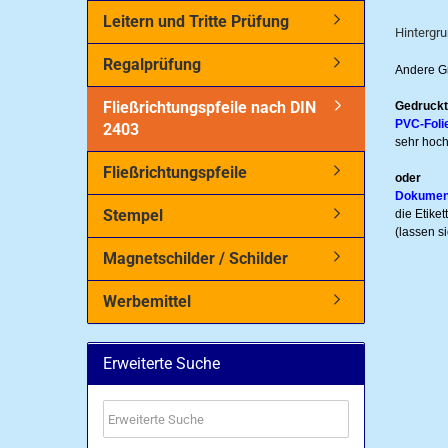
Leitern und Tritte Prüfung
Hintergru
Regalprüfung
Andere Gr
Fließrichtungspfeile nach DIN
Gedruckt
PVC-Foli
2403
sehr hoch
Fließrichtungspfeile
oder
Dokumentf
Stempel
die Etike
(lassen s
Magnetschilder / Schilder
Werbemittel
Erweiterte Suche
Erweiterte
Suche