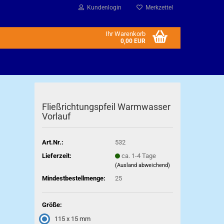
Kundenlogin
Merkzettel
Ihr Warenkorb
0,00 EUR
Fließrichtungspfeil Warmwasser
Vorlauf
Art.Nr.:
532
Lieferzeit:
ca. 1-4 Tage
(Ausland abweichend)
Mindestbestellmenge:
25
Größe:
115 x 15 mm