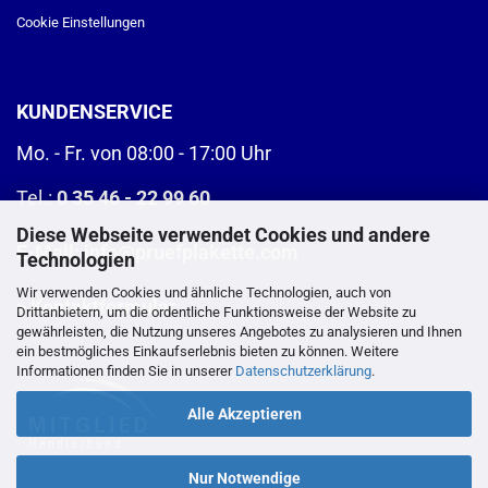
Cookie Einstellungen
KUNDENSERVICE
Mo. - Fr. von 08:00 - 17:00 Uhr
Tel.:
0 35 46 - 22 99 60
Diese Webseite verwendet Cookies und andere
E-Mail:
info@pruefplakette.com
Technologien
Wir verwenden Cookies und ähnliche Technologien, auch von
>
Kontaktformular
Drittanbietern, um die ordentliche Funktionsweise der Website zu
gewährleisten, die Nutzung unseres Angebotes zu analysieren und Ihnen
ein bestmögliches Einkaufserlebnis bieten zu können. Weitere
Informationen finden Sie in unserer
Datenschutzerklärung
.
Alle Akzeptieren
Nur Notwendige