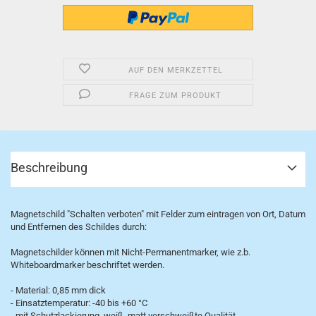
AUF DEN MERKZETTEL
FRAGE ZUM PRODUKT
Beschreibung
Magnetschild "Schalten verboten" mit Felder zum eintragen von Ort, Datum
und Entfernen des Schildes durch:
Magnetschilder können mit Nicht-Permanentmarker, wie z.b.
Whiteboardmarker beschriftet werden.
- Material: 0,85 mm dick
- Einsatztemperatur: -40 bis +60 °C
- mit Schutzlackierung, weiß, matt verschweißte Qualität,