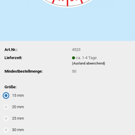
Art.Nr.:
4523
Lieferzeit:
ca. 1-4 Tage
(Ausland abweichend)
Mindestbestellmenge:
50
Größe:
15 mm
20 mm
25 mm
30 mm