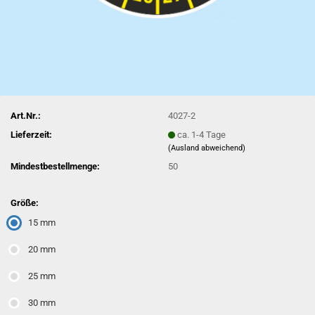
Art.Nr.:
4027-2
Lieferzeit:
ca. 1-4 Tage
(Ausland abweichend)
Mindestbestellmenge:
50
Größe:
15 mm
20 mm
25 mm
30 mm